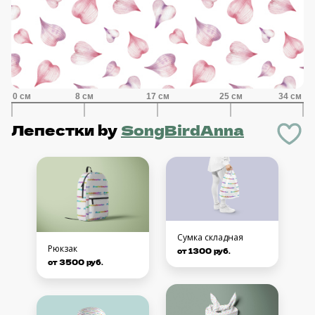
Лепестки
by
SongBirdAnna
Сумка складная
Рюкзак
от 1300 руб.
от 3500 руб.