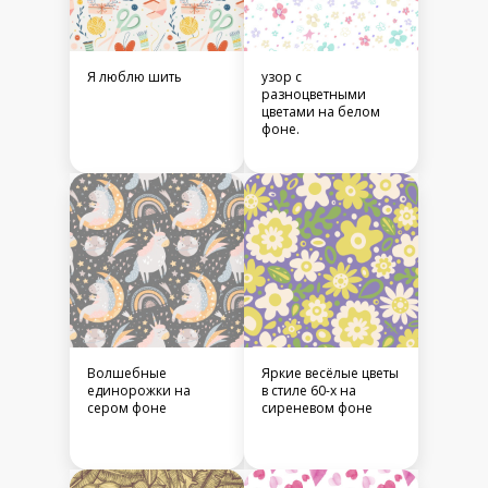
Я люблю шить
узор с
разноцветными
цветами на белом
фоне.
Волшебные
Яркие весёлые цветы
единорожки на
в стиле 60-х на
сером фоне
сиреневом фоне