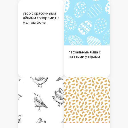
узор с красочными
яйцами с узорами на
желтом фоне.
пасхальные яйца с
разными узорами