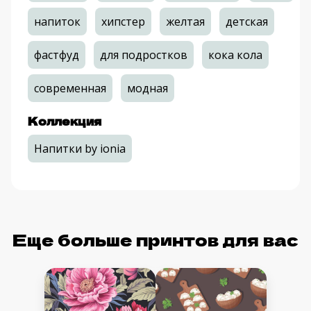
напиток
хипстер
желтая
детская
фастфуд
для подростков
кока кола
современная
модная
Коллекция
Напитки by ionia
Еще больше принтов для вас