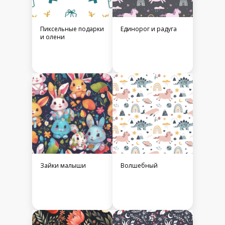
Пиксельные подарки
Единорог и радуга
и олени
Зайки малыши
Волшебный