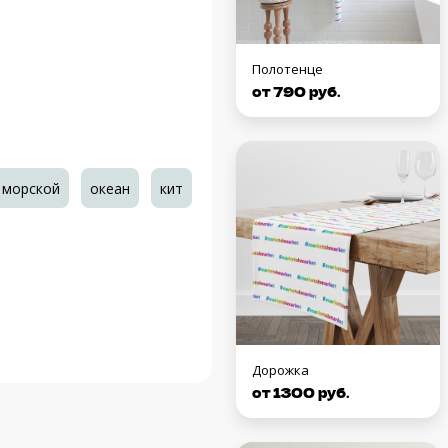
Полотенце
от 790 руб.
морской
океан
кит
Дорожка
от 1300 руб.