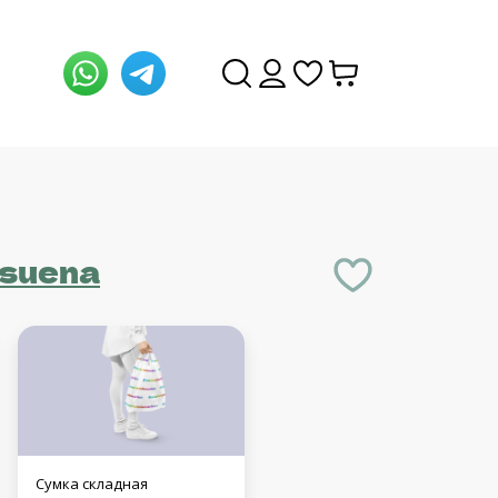
asuena
Сумка складная