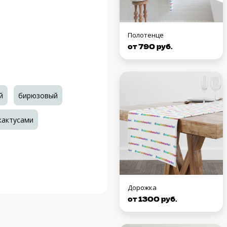
Полотенце
от 790 руб.
й
бирюзовый
кактусами
Дорожка
от 1300 руб.