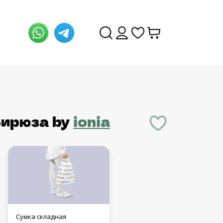
бирюза
by
ionia
Сумка складная