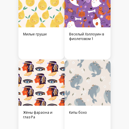
Милые груши
Веселый Хэллоуин в
фиолетовом 1
Жёны фараона и
Киты бохо
глаз Ра