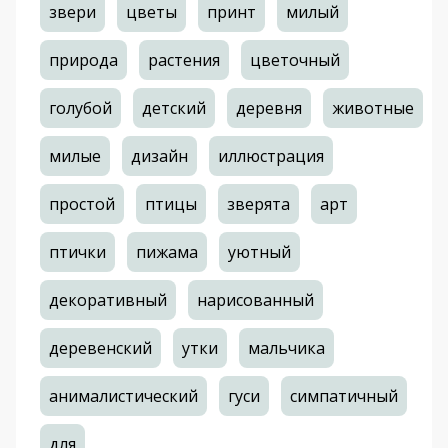
звери
цветы
принт
милый
природа
растения
цветочный
голубой
детский
деревня
животные
милые
дизайн
иллюстрация
простой
птицы
зверята
арт
птички
пижама
уютный
декоративный
нарисованный
деревенский
утки
мальчика
анималистический
гуси
симпатичный
для