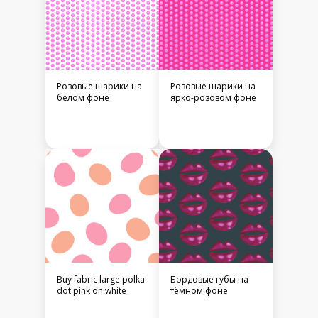
Розовые шарики на
Розовые шарики на
белом фоне
ярко-розовом фоне
Buy fabric large polka
Бордовые губы на
dot pink on white
тёмном фоне