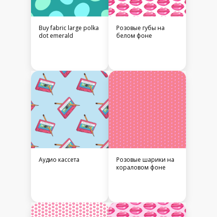
Buy fabric large polka
Розовые губы на
dot emerald
белом фоне
Аудио кассета
Розовые шарики на
кораловом фоне