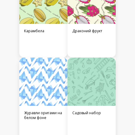
Карамбела
Драконий фрукт
Журавли оригами на
Садовый набор
белом фоне