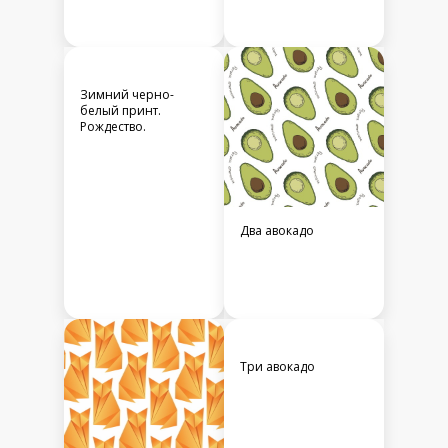
Зимний черно-
белый принт.
Рождество.
Два авокадо
Три авокадо