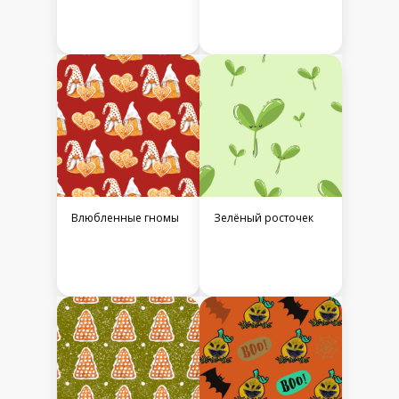
Влюбленные гномы
Зелёный росточек