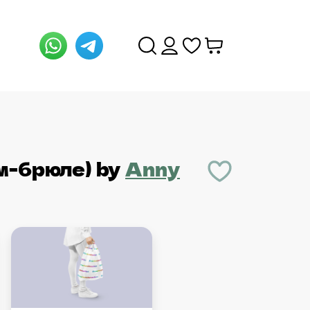
м-брюле)
by
Anny