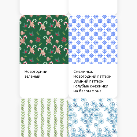
Новогодний
Снежинка.
зелёный
Новогодний паттерн.
Зимний паттерн.
Голубые снежинки
на белом фоне.