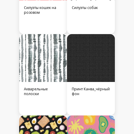
Силуэты кошек на
Силуэты собак
розовом
Акварельные
Принт Канва_чёрный
полоски
фон