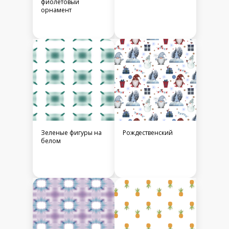
фиолетовый
орнамент
Зеленые фигуры на
Рождественский
белом