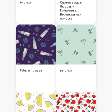
ёлочки
Стрелы амура.
Любовь и
Романтика.
Вертикальная
полоска
Губы и помада
веточки