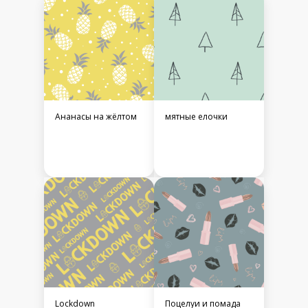
Ананасы на жёлтом
мятные елочки
Lockdown
Поцелуи и помада