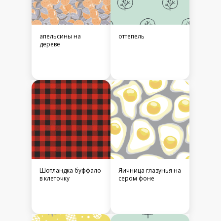
апельсины на
оттепель
дереве
Шотландка буффало
Яичница глазунья на
в клеточку
сером фоне