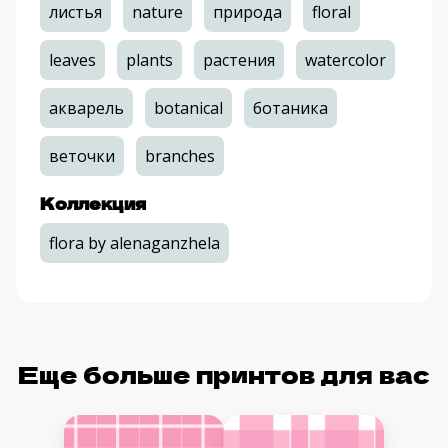
листья
nature
природа
floral
leaves
plants
растения
watercolor
акварель
botanical
ботаника
веточки
branches
Коллекция
flora by alenaganzhela
Еще больше принтов для вас