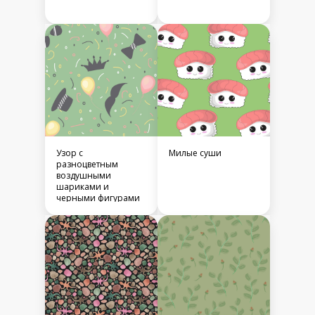
Узор с
Милые суши
разноцветным
воздушными
шариками и
черными фигурами
очков, корон, шляп,
усов, галстуков и
кругов, завитки и
полос на зеленом
фоне