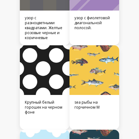
узор с
узор с фиолетовой
разноцветными
диагональной
квадратами. Желтые
полосой.
розовые черные и
коричневые
квадраты в
шахматном порядке
Крупный белый
sea рыбы на
горошек на черном
горчичном M
фоне