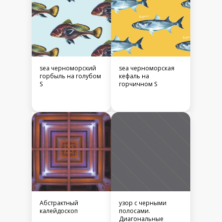
sea черноморский
sea черноморская
горбыль на голубом
кефаль на
S
горчичном S
Абстрактный
узор с черными
калейдоскоп
полосами.
Диагональные