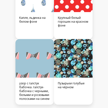
Капля, льдинка на
Крупный белый
белом фоне
горошек на красном
фоне
узор с галстук
Пузырьки голубые
бабочка. галстук-
на чёрном
бабочка с черными,
белыми и розовыми
полосками на синем
фоне