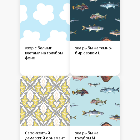
узор с белыми
sea рыбы на темно-
цветами на голубом
бирюзовом L
фоне
Серо-желтый
sea рыбы на
дамасский орнамент
голубом M