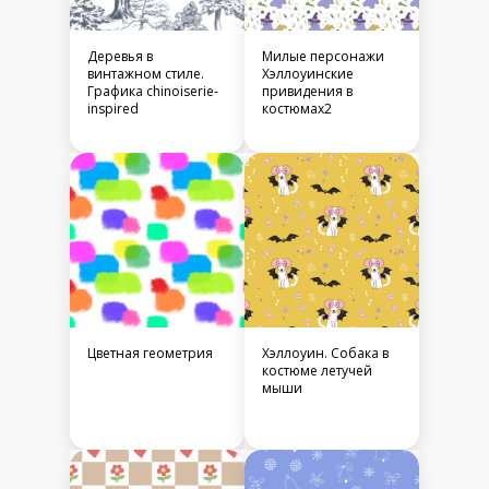
Деревья в
Милые персонажи
винтажном стиле.
Хэллоуинские
Графика chinoiserie-
привидения в
inspired
костюмах2
Цветная геометрия
Хэллоуин. Собака в
костюме летучей
мыши