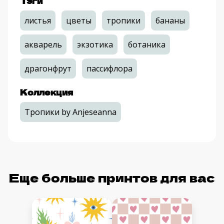
Тэги
листья
цветы
тропики
бананы
акварель
экзотика
ботаника
драгонфрут
пассифлора
Коллекция
Тропики by Anjeseanna
Еще больше принтов для вас