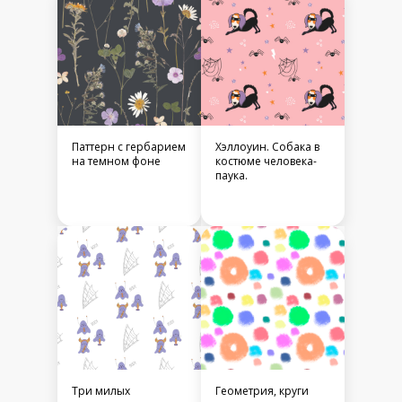
Паттерн с гербарием
Хэллоуин. Собака в
на темном фоне
костюме человека-
паука.
Три милых
Геометрия, круги