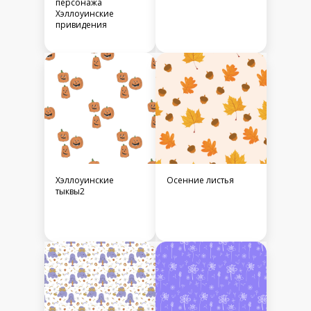
персонажа
Хэллоуинские
привидения
Хэллоуинские
Осенние листья
тыквы2