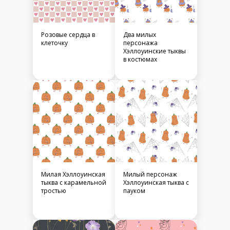
Розовые сердца в
Два милых
клеточку
персонажа
Хэллоуинские тыквы
в костюмах
Милая Хэллоуинская
Милый персонаж
тыква с карамельной
Хэллоуинская тыква с
тростью
пауком