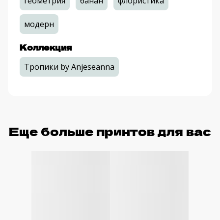
геометрия
банан
флористика
модерн
Коллекция
Тропики by Anjeseanna
Еще больше принтов для вас