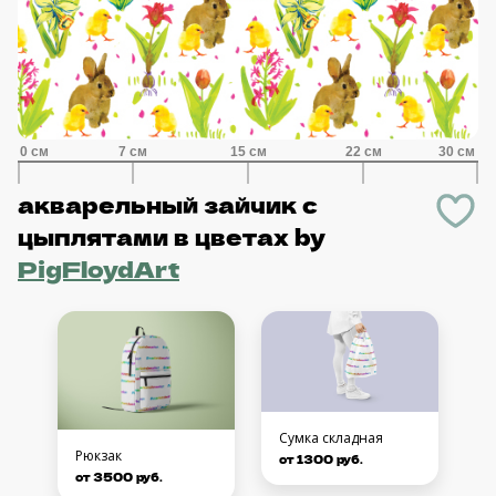
акварельный зайчик с
цыплятами в цветах
by
PigFloydArt
Сумка складная
Рюкзак
от 1300 руб.
от 3500 руб.