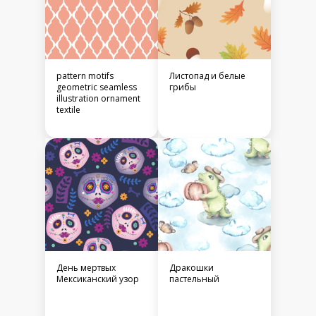
pattern motifs
Листопад и белые
geometric seamless
грибы
illustration ornament
textile
День мертвых
Дракошки
Мексиканский узор
пастельный