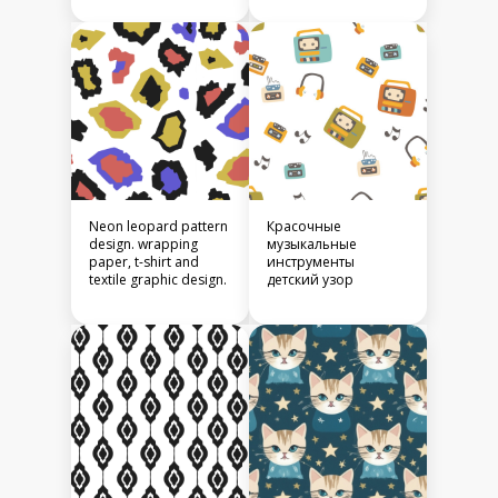
Neon leopard pattern
Красочные
design. wrapping
музыкальные
paper, t-shirt and
инструменты
textile graphic design.
детский узор