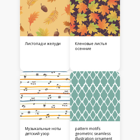
Листопад и желуди
Кленовые листья
осенние
Музыкальные ноты
pattern motifs
детский узор
geometric seamless
illustration ornament