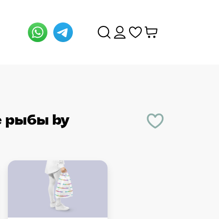
е рыбы
by