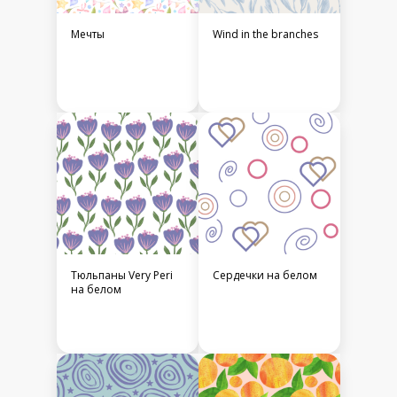
Мечты
Wind in the branches
Тюльпаны Very Peri
Сердечки на белом
на белом