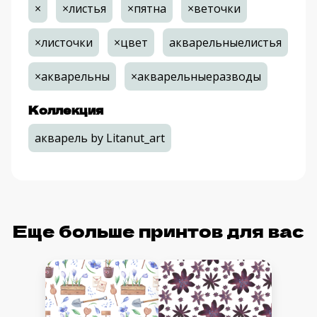
×
×листья
×пятна
×веточки
×листочки
×цвет
акварельныелистья
×акварельны
×акварельныеразводы
Коллекция
акварель by Litanut_art
Еще больше принтов для вас