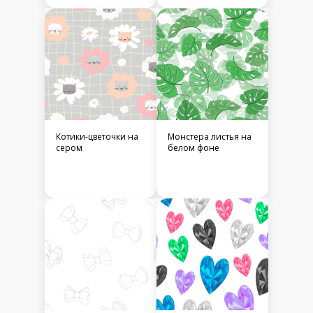
Котики-цветочки на
Монстера листья на
сером
белом фоне