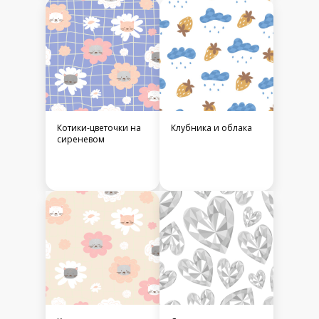
Котики-цветочки на
Клубника и облака
сиреневом