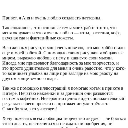
Привет, я Аня и очень люблю создавать паттерны.
Так сложилось,
что основные темы моих работ это то, что
меня окружает и что я
очень люблю —
коты, растения, кофе,
вкусная еда и
фантазийные
сюжеты.
Всю жизнь я рисую, и мне очень повезло, что мое хобби стало
еще и моей работой. С помощью своих рисунков я общаюсь с
миром, выражаю любовь к нему и какие-то свои мысли.
Иногда мне присылают благодарность за мое творчество, и
это просто удивительно для меня и очень радостно, что у кого-
то возникает улыбка на лице при взгляде на мою работу на
другом конце земного шара.
Так же с помощью иллюстраций я помогаю котам в приюте в
Питере. Печатаю наклейки и за
донейшн
они раздаются
гостям в кофейнях. Невероятно ценно видеть положительный
результат своего проекта на протяжении уже трёх лет.
Спасибо тем, кто участвует!
Хочу
пожелать всем любящим творчество людям — не бояться
этого делать, не стесняться и не ждать ни одобрения, ни